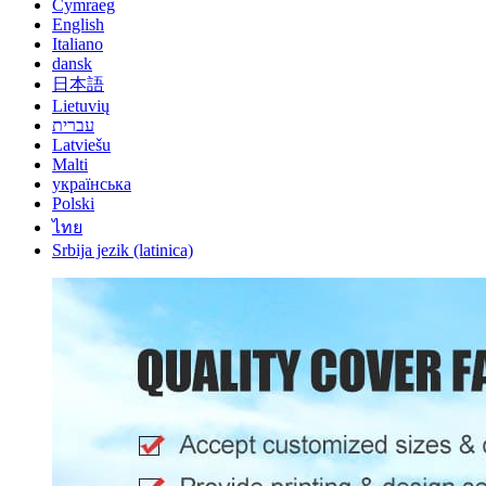
Cymraeg
English
Italiano
dansk
日本語
Lietuvių
עברית
Latviešu
Malti
українська
Polski
ไทย
Srbija jezik (latinica)