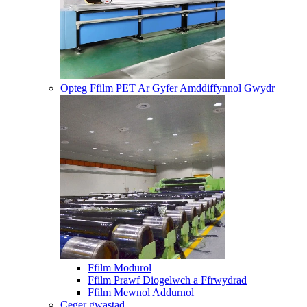
Opteg Ffilm PET Ar Gyfer Amddiffynnol Gwydr
Ffilm Modurol
Ffilm Prawf Diogelwch a Ffrwydrad
Ffilm Mewnol Addurnol
Ceger gwastad