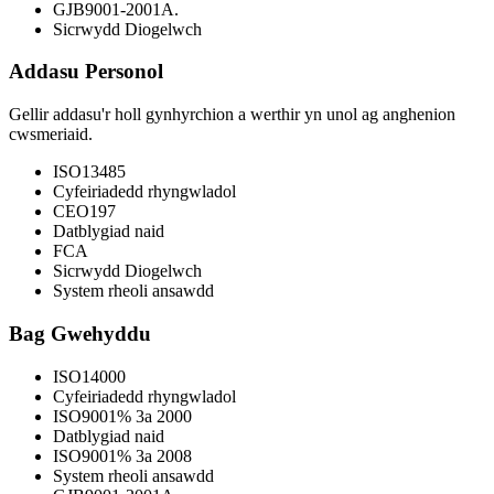
GJB9001-2001A.
Sicrwydd Diogelwch
Addasu Personol
Gellir addasu'r holl gynhyrchion a werthir yn unol ag anghenion
cwsmeriaid.
ISO13485
Cyfeiriadedd rhyngwladol
CEO197
Datblygiad naid
FCA
Sicrwydd Diogelwch
System rheoli ansawdd
Bag Gwehyddu
ISO14000
Cyfeiriadedd rhyngwladol
ISO9001% 3a 2000
Datblygiad naid
ISO9001% 3a 2008
System rheoli ansawdd