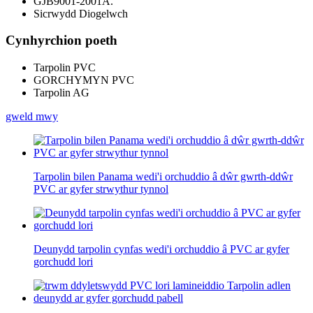
GJB9001-2001A.
Sicrwydd Diogelwch
Cynhyrchion poeth
Tarpolin PVC
GORCHYMYN PVC
Tarpolin AG
gweld mwy
Tarpolin bilen Panama wedi'i orchuddio â dŵr gwrth-ddŵr
PVC ar gyfer strwythur tynnol
Deunydd tarpolin cynfas wedi'i orchuddio â PVC ar gyfer
gorchudd lori