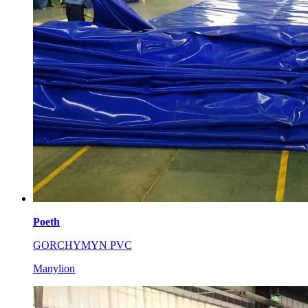
Poeth
GORCHYMYN PVC
Manylion