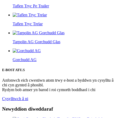
Taflen Tryc Pe Trailer
Taflen Tryc Trelar
Tarpolin AG Gorchudd Glas
Gorchudd AG
E-BOST AT
U.S
Anfonwch eich cwestiwn atom trwy e-bost a byddwn yn cysylltu â
chi cyn gynted â phosibl.
Rydym bob amser yn barod i roi cymorth boddhaol i chi
Cysylltwch â ni
Newyddion diweddaraf