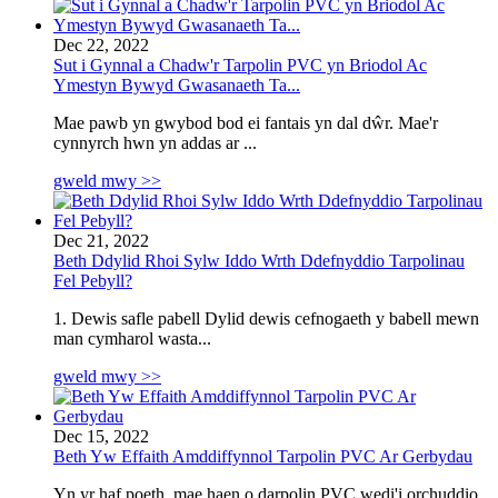
Dec 22, 2022
Sut i Gynnal a Chadw'r Tarpolin PVC yn Briodol Ac
Ymestyn Bywyd Gwasanaeth Ta...
Mae pawb yn gwybod bod ei fantais yn dal dŵr. Mae'r
cynnyrch hwn yn addas ar ...
gweld mwy >>
Dec 21, 2022
Beth Ddylid Rhoi Sylw Iddo Wrth Ddefnyddio Tarpolinau
Fel Pebyll?
1. Dewis safle pabell Dylid dewis cefnogaeth y babell mewn
man cymharol wasta...
gweld mwy >>
Dec 15, 2022
Beth Yw Effaith Amddiffynnol Tarpolin PVC Ar Gerbydau
Yn yr haf poeth, mae haen o darpolin PVC wedi'i orchuddio