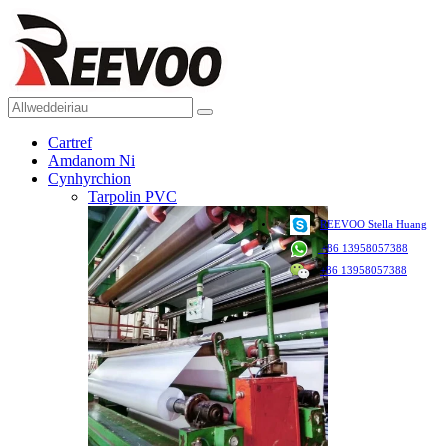
Cartref
Amdanom Ni
Cynhyrchion
Tarpolin PVC
REEVOO Stella Huang
+86 13958057388
+86 13958057388