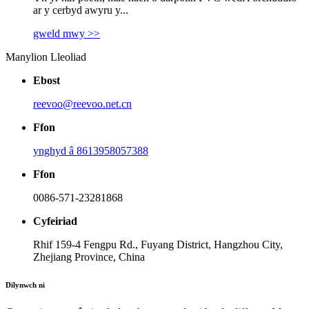
ar y cerbyd awyru y...
gweld mwy >>
Manylion Lleoliad
Ebost
reevoo@reevoo.net.cn
Ffon
ynghyd â 8613958057388
Ffon
0086-571-23281868
Cyfeiriad
Rhif 159-4 Fengpu Rd., Fuyang District, Hangzhou City,
Zhejiang Province, China
Dilynwch ni