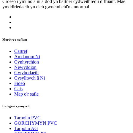
Croeso i ymuno â ni a dod yn bartner cydweithredu diffuant. Mae
ymddiriedaeth yn eich gwneud chi'n annormal.
Mordwyo cyflym
Cartref
Amdanom Ni
Cynhyrchion
Newyddion
Gwybodaeth
Cysylltwch â Ni
Fideo
Cais
Map o'r safle
Categori cynnyrch
Tarpolin PVC
GORCHYMYN PVC
Tarpolin AG