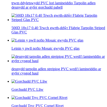
trwm ddyletswydd PVC lori lamineiddio Tarpolin adlen
deunydd ar gyfer gorchudd pabell
500D 18x17 0.40 Trwch gwrth-ddŵr Ffabrig Tarpolin Striped
Glas PVC
Leinin y pwll nofio Mosaic gwydn PVC glas
deunydd tarpolin adlen streipiog PVC wedi'i lamineiddio ar
gyfer cysgod haul
Gorchudd PVC Lliw
Gorchudd Tryc PVC Cornel Rivet