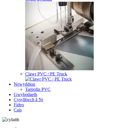
Clawr PVC / PE Truck
Newyddion
Tarpolin PVC
Gwybodaeth
Cysylltwch â Ni
Fideo
Cais
Iaith