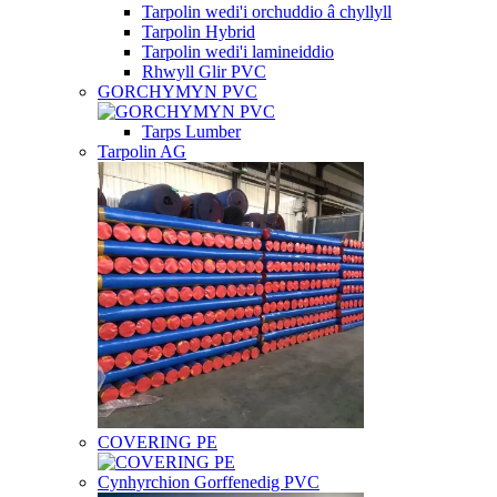
Tarpolin wedi'i orchuddio â chyllyll
Tarpolin Hybrid
Tarpolin wedi'i lamineiddio
Rhwyll Glir PVC
GORCHYMYN PVC
Tarps Lumber
Tarpolin AG
COVERING PE
Cynhyrchion Gorffenedig PVC