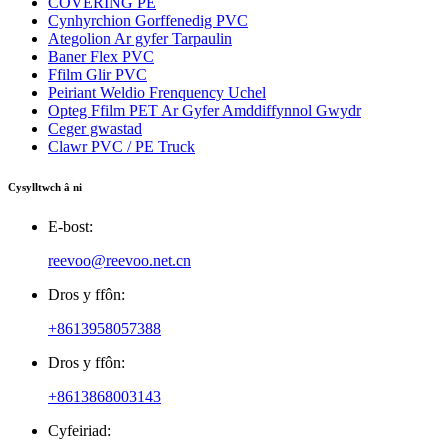
COVERING PE
Cynhyrchion Gorffenedig PVC
Ategolion Ar gyfer Tarpaulin
Baner Flex PVC
Ffilm Glir PVC
Peiriant Weldio Frenquency Uchel
Opteg Ffilm PET Ar Gyfer Amddiffynnol Gwydr
Ceger gwastad
Clawr PVC / PE Truck
Cysylltwch â ni
E-bost:
reevoo@reevoo.net.cn
Dros y ffôn:
+8613958057388
Dros y ffôn:
+8613868003143
Cyfeiriad: