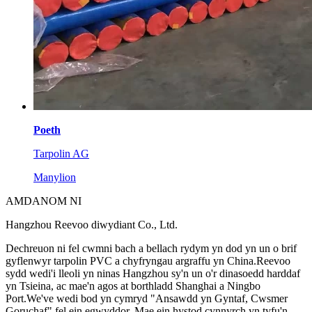
Poeth
Tarpolin AG
Manylion
AMDANOM NI
Hangzhou Reevoo diwydiant Co., Ltd.
Dechreuon ni fel cwmni bach a bellach rydym yn dod yn un o brif
gyflenwyr tarpolin PVC a chyfryngau argraffu yn China.Reevoo
sydd wedi'i lleoli yn ninas Hangzhou sy'n un o'r dinasoedd harddaf
yn Tsieina, ac mae'n agos at borthladd Shanghai a Ningbo
Port.We've wedi bod yn cymryd "Ansawdd yn Gyntaf, Cwsmer
Goruchaf" fel ein egwyddor. Mae ein hystod cynnyrch yn tyfu'n