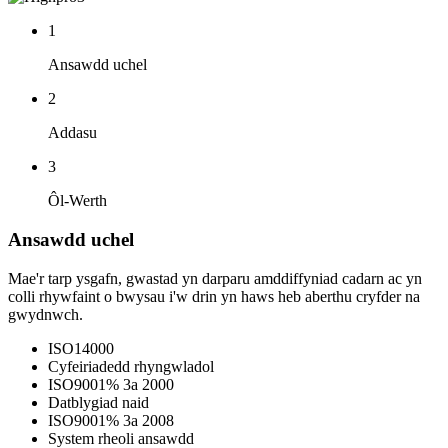
1
Ansawdd uchel
2
Addasu
3
Ôl-Werth
Ansawdd uchel
Mae'r tarp ysgafn, gwastad yn darparu amddiffyniad cadarn ac yn
colli rhywfaint o bwysau i'w drin yn haws heb aberthu cryfder na
gwydnwch.
ISO14000
Cyfeiriadedd rhyngwladol
ISO9001% 3a 2000
Datblygiad naid
ISO9001% 3a 2008
System rheoli ansawdd