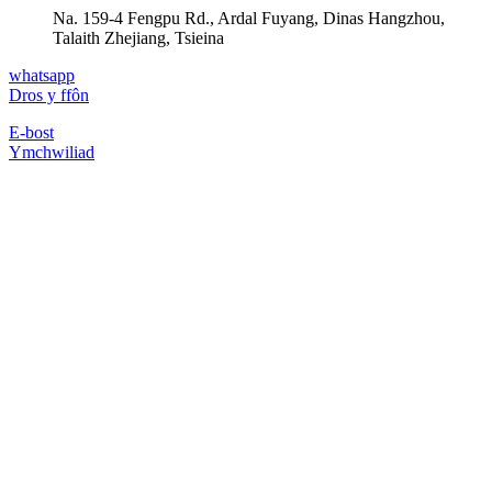
Na. 159-4 Fengpu Rd., Ardal Fuyang, Dinas Hangzhou,
Talaith Zhejiang, Tsieina
whatsapp
Dros y ffôn
E-bost
Ymchwiliad